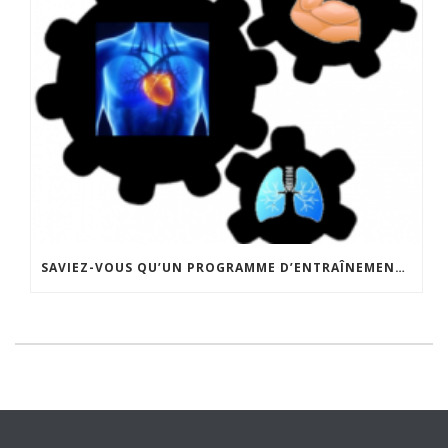
SAVIEZ-VOUS QU’UN PROGRAMME D’ENTRAÎNEMENT ADAPTÉ DE MUSCULATION PEUT AMÉLIORER LA PERFORMANCE À LA COURSE?